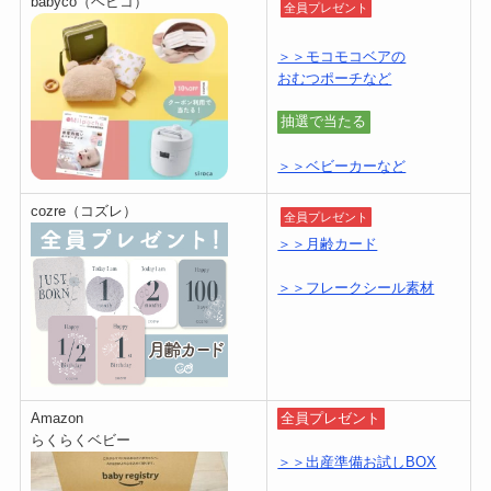
babyco（ベビコ）
全員プレゼント
＞＞モコモコベアの
おむつポーチなど
抽選で当たる
＞＞ベビーカーなど
cozre（コズレ）
全員プレゼント
＞＞月齢カード
＞＞フレークシール素材
Amazon
全員プレゼント
らくらくベビー
＞＞出産準備お試しBOX