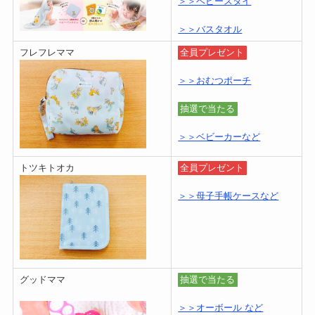
＞＞ベビースタイ
＞＞バスタオル
フレフレママ
全員プレゼント
＞＞おむつポーチ
抽選で当たる
＞＞ベビーカーなど
トツキトオカ
全員プレゼント
＞＞母子手帳ケースなど
グッドママ
抽選で当たる
＞＞オーボール など