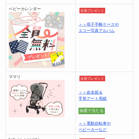
ベビーカレンダー
全員プレゼント
＞＞母子手帳ケースや
エコー写真アルバム
ママリ
全員プレゼント
＞＞命名紙＆
手形アート用紙
抽選で当たる
＞＞電動自転車や
ベビーカーなど